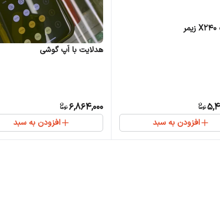
مر
هدلایت با اَپ گوشی
6,864,000
5,4
افزودن به سبد
افزودن به سبد