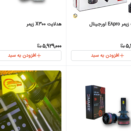
E8 اورجینال
هدلایت X300 زیمر
5,929,000
5,
افزودن به سبد
افزودن به سبد