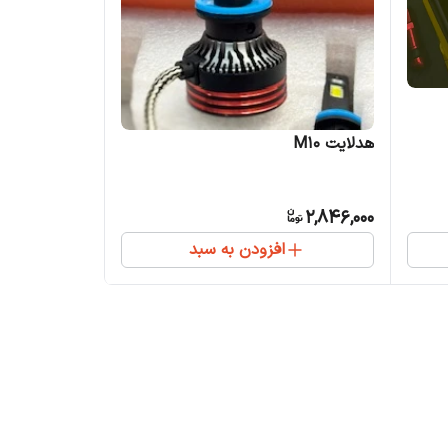
هدلایت M10
2,846,000
افزودن به سبد