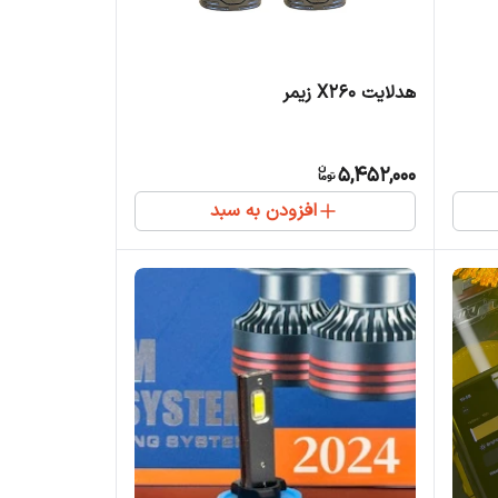
هدلایت X260 زیمر
5,452,000
افزودن به سبد