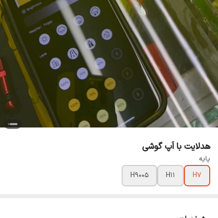
هدلایت با اَپ گوشی
پایه
H9005
H11
H7