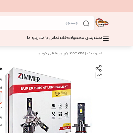
دسته‌بندی محصولات
خانه
تماس با ما
درباره ما
اسپرت یک | Sport one
/
نور و روشنایی خودرو
هد
بر
پا
دس
بر
م