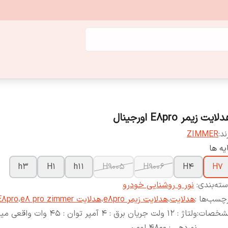
لایت زیمر E8pro اورجینال
ند:
ZIMMER
یه ها
h3
H1
h11
H9005
H9006
H4
H7
ته‌بندی
:
نور و روشنایی خودرو
چسب‌ها :
هدلایت
،
هدلایت زیمر e8pro
،
هدلایت e8 pro zimmer
،
E8pro
شخصات
:
ولتاژ : 12 ولت جریان برق : 4 آمپر توان : 45 وات و