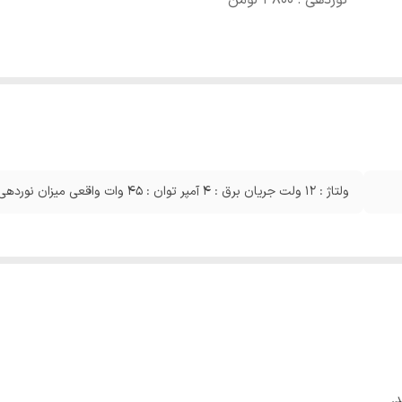
نوردهی : 4800 لومن
ولتاژ : 12 ولت جریان برق : 4 آمپر توان : 45 وات واقعی میزان نوردهی : 4800 لومن
.