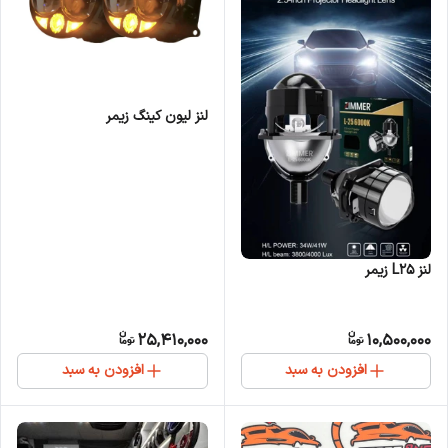
لنز لیون‌ کینگ زیمر
لنز L25 زیمر
25,410,000
10,500,000
افزودن به سبد
افزودن به سبد