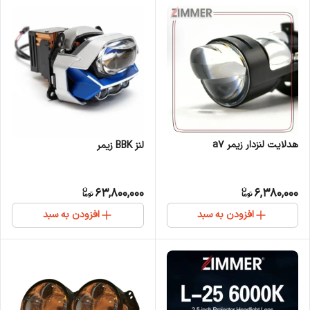
هدلایت لنزدار زیمر a7
لنز BBK زیمر
63,800,000
6,380,000
افزودن به سبد
افزودن به سبد