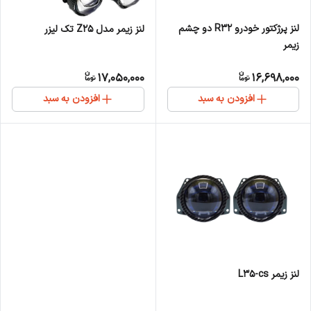
لنز پرژکتور خودرو R32 دو چشم
لنز زیمر مدل Z25 تک لیزر
زیمر
17,050,000
16,698,000
افزودن به سبد
افزودن به سبد
لنز زیمر L35-cs