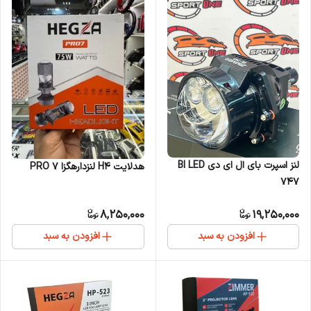
لنز اسپرت بای ال ای دی BI LED
هدلایت H4 لنزدارهگزا PRO 7
747
8,250,000
19,250,000
افزودن به سبد
افزودن به سبد