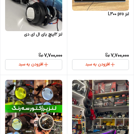
لنز L300 pro
لنز 2اینچ بای ال ای دی
7,700,000
7,700,000
افزودن به سبد
افزودن به سبد