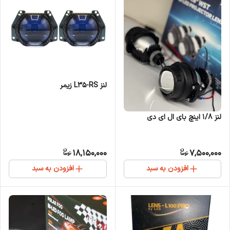
لنز L35-RS زیمر
لنز 1/8 اینچ بای ال ای دی
18,150,000
7,500,000
افزودن به سبد
افزودن به سبد