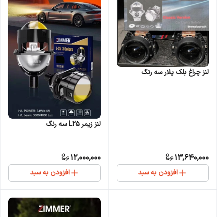
لنز چراغ بلک پلار‌ سه رنگ
لنز زیمر L25 سه رنگ
12,000,000
13,640,000
افزودن به سبد
افزودن به سبد