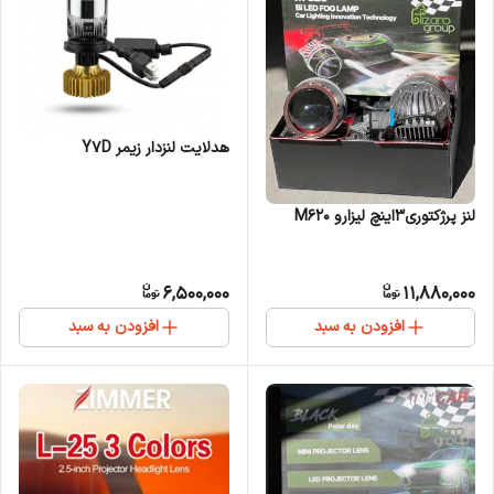
هدلایت لنزدار زیمر Y7D
لنز پرژکتوری3اینچ لیزارو M620
6,500,000
11,880,000
افزودن به سبد
افزودن به سبد