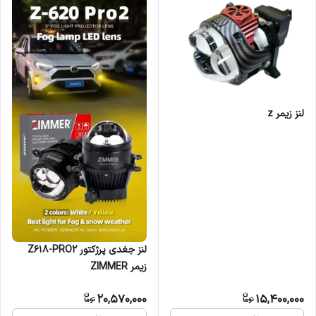
لنز زیمر z
لنز جغدی پرژکتور Z618-PRO2
زیمر ZIMMER
20,570,000
15,400,000