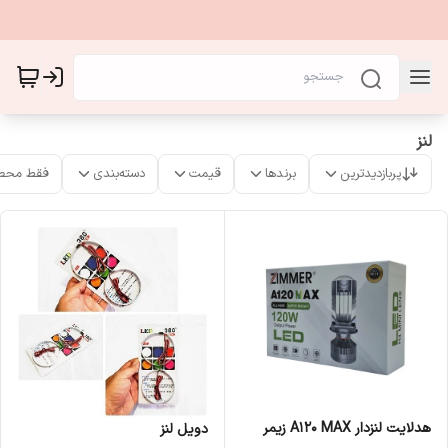
لنز
پربازدیدترین
برندها
قیمت
دسته‌بندی
فقط محص
هدلایت لنزدار A120 MAX زیمر
دویل لنز