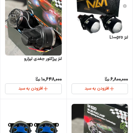
لنز L100pro
لنز پرژکتور جغدی لیزارو
10,648,000
6,800,000
افزودن به سبد
افزودن به سبد