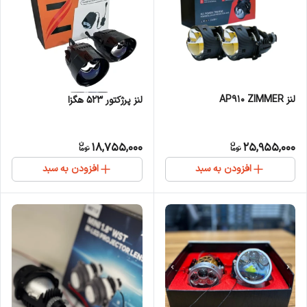
لنز AP910 ZIMMER
لنز پرژکتور 523 هگزا
18,755,000
25,955,000
افزودن به سبد
افزودن به سبد