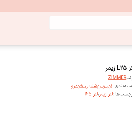
L25 زیمر
ند:
ZIMMER
ته‌بندی
:
نور و روشنایی خودرو
چسب‌ها :
لنز زیمر
،
لنز l25