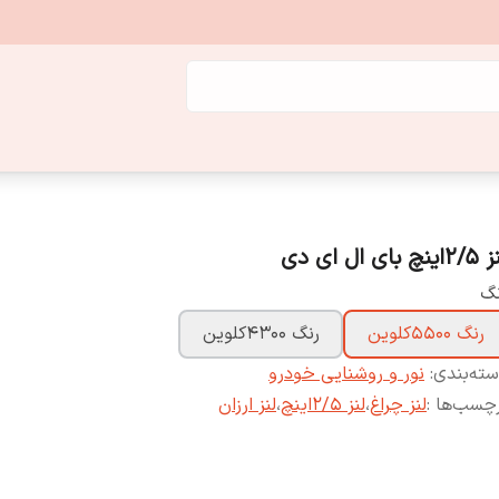
ینچ بای ال ای دی
نگ
رنگ 5500کلوین
رنگ 4300کلوین
ته‌بندی
:
نور و روشنایی خودرو
چسب‌ها :
لنز چراغ
،
لنز 2/5اینچ
،
لنز ارزان