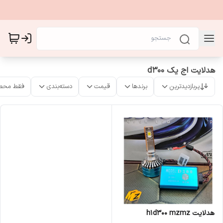
هدلایت اج یک d300
پربازدیدترین
برندها
قیمت
دسته‌بندی
فقط محص
هدلایت h1d300 mzmz