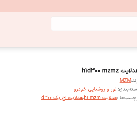
ایت h1d300 mzmz
ند:
MZM
ته‌بندی
:
نور و روشنایی خودرو
چسب‌ها :
هدلایت h1 mzm
،
هدلایت اج یک d300