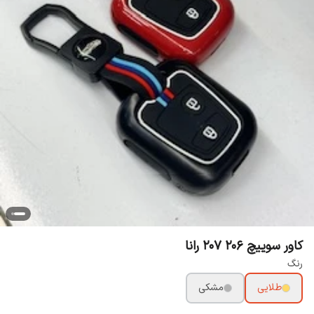
کاور سوییچ 206 207 رانا
رنگ
طلایی
مشکی