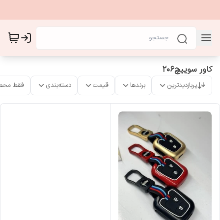
کاور سوییچ206
پربازدیدترین
برندها
قیمت
دسته‌بندی
فقط محص