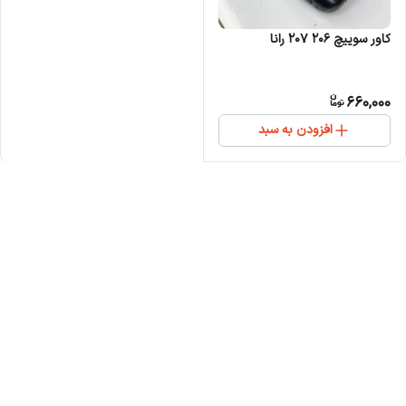
کاور سوییچ 206 207 رانا
660,000
افزودن به سبد