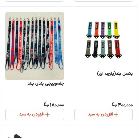
بکسل بند(پارچه ای)
جاسوییچی بندی بلند
180,000
400,000
افزودن به سبد
افزودن به سبد