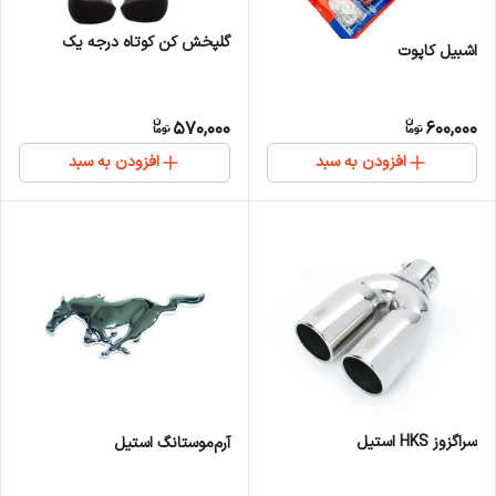
گلپخش کن کوتاه درجه یک
اشبیل کاپوت
570,000
600,000
افزودن به سبد
افزودن به سبد
سراگزوز HKS استیل
آرم‌موستانگ استیل