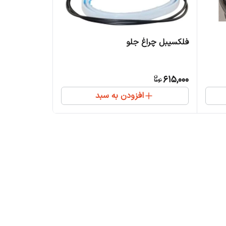
فلکسیبل چراغ جلو
615,000
افزودن به سبد