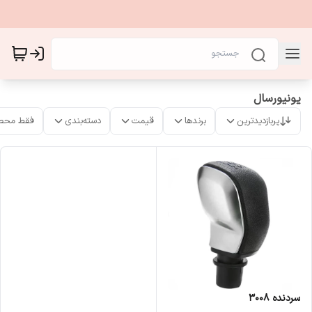
یونیورسال
پربازدیدترین
برندها
قیمت
دسته‌بندی
فقط محص
سردنده 3008