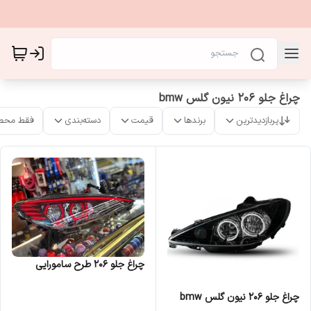
چراغ جلو 206 نیون گلس bmw
پربازدیدترین
برندها
قیمت
دسته‌بندی
فقط محص
چراغ جلو 206 طرح سامورایی
چراغ جلو 206 نیون گلس bmw