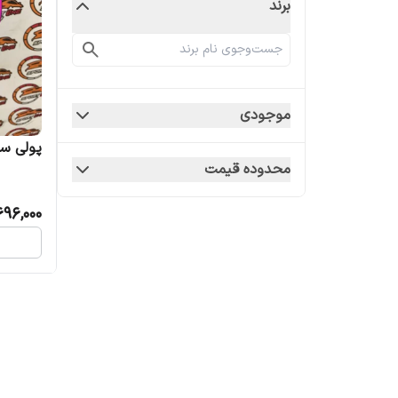
برند
موجودی
پولی سر
محدوده قیمت
696,000