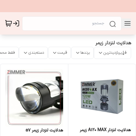
هدلایت لنزدار زیمر
پربازدیدترین
برندها
قیمت
دسته‌بندی
فقط محص
هدلایت لنزدار A120 MAX زیمر
هدلایت لنزدار زیمر a7