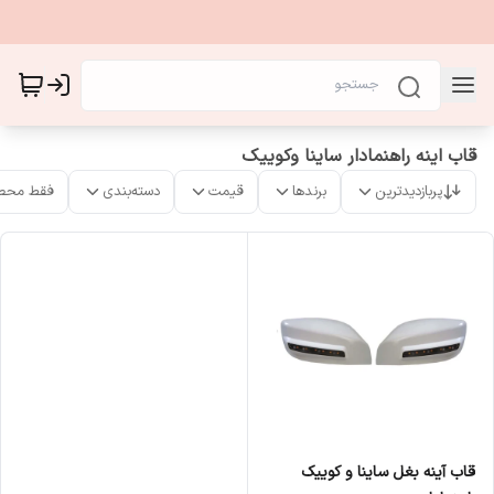
قاب اینه راهنمادار ساینا وکوییک
پربازدیدترین
برندها
قیمت
دسته‌بندی
فقط محص
قاب آینه بغل ساینا و کوییک