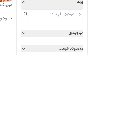
برند
غربیلک ف
ناموجو
موجودی
محدوده قیمت