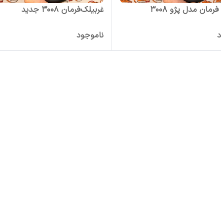
رمان مدل پژو 3008
غربیلک‌فرمان 3008 جدید
د
ناموجود