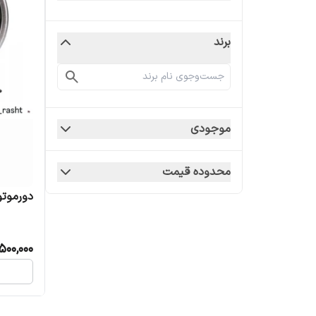
برند
موجودی
محدوده قیمت
دورموتور 
500,000