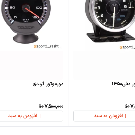
دفی1450
دورموتور گریدی
7,500,000
7,
افزودن به سبد
افزودن به سبد