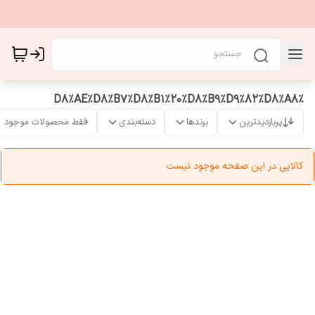
%D8%AE%D8%B7%D8%B1%20%D8%B9%D9%82%D8%A8
پربازدیدترین
برندها
دسته‌بندی
فقط محصولات موجود
کالایی در این صفحه موجود نیست