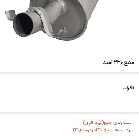
منبع 230 امید
نظرات
دسته‌بندی
:
منبع(کیت اگزوز)
برچسب‌ها :
منبع 230بنزی
،
منبع230