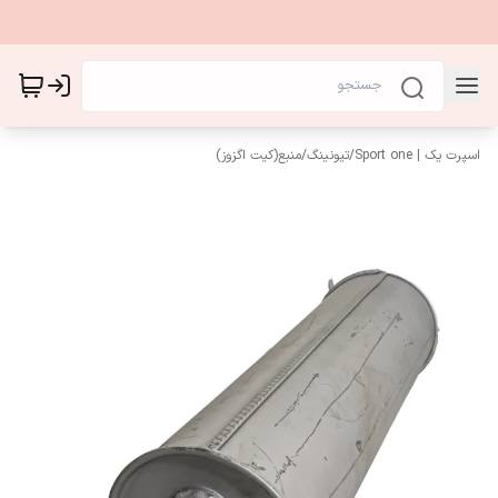
اسپرت یک | Sport one
/
تیونینگ
/
منبع(کیت اگزوز)