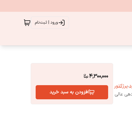
ورود | ثبت‌نام
4,300,000
د
،
پرژکتور
افزودن به سبد خرید