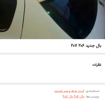
بال جدید 206 207
نظرات
دسته‌بندی
:
کیت بدنه و سپر اسپرت
برچسب‌ها :
بال 206
،
بال 207