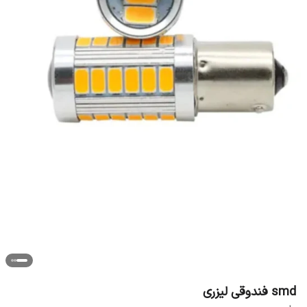
smd فندوقی لیزری