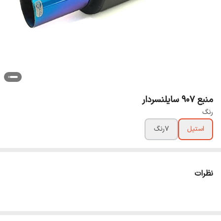
منبع 907 سایلنسردار
رنگ
استیل
7رنگ
نظرات