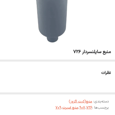
منبع سایلنسردار 726
نظرات
دسته‌بندی
:
منبع(کیت اگزوز)
برچسب‌ها :
726
،
907
،
منبع اسپرت
،
709