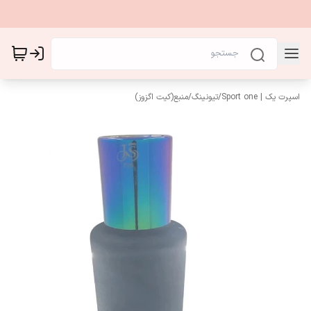
اسپرت یک | Sport one
/
تیونینگ
/
منبع(کیت اگزوز)