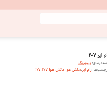
م ایر 207
ته‌بندی
:
تیونینگ
چسب‌ها :
رام ایر
،
مکش هوا
،
مکش هوا 207
،
207