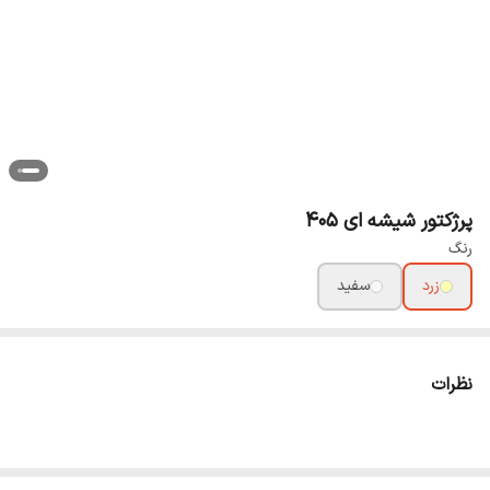
پرژکتور شیشه ای 405
رنگ
زرد
سفید
نظرات