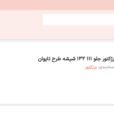
کتور جلو 111 132 شیشه طرح تایوان
ته‌بندی
:
پرژکتور