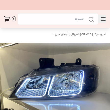
اسپرت یک | Sport one
/
چراغ جلوهای اسپرت