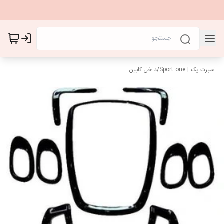
اسپرت یک | Sport one
/
داخل کابین