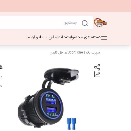
دسته‌بندی محصولات
خانه
تماس با ما
درباره ما
اسپرت یک | Sport one
/
داخل کابین
شارژر 
دس
م