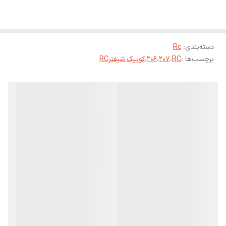
دسته‌بندی
:
Rc
برچسب‌ها :
RC
،
207
،
206
،
کوییک شیفترRC