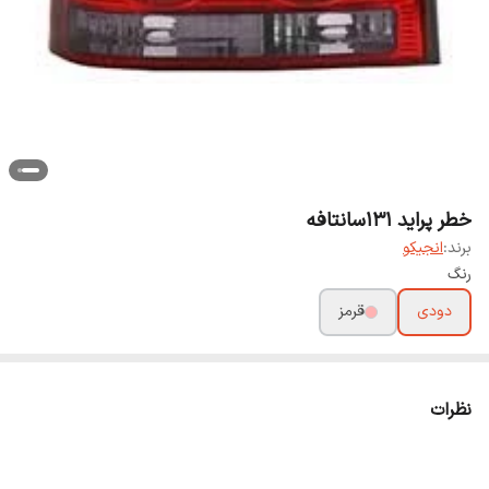
خطر پراید 131سانتافه
برند:
انجیکو
رنگ
دودی
قرمز
نظرات