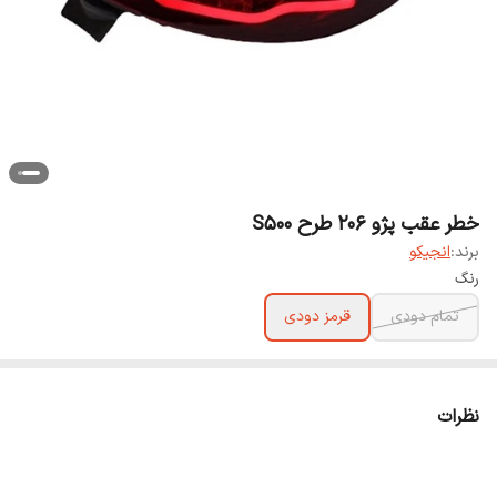
خطر عقب پژو 206 طرح S500
برند:
انجیکو
رنگ
تمام دودی
قرمز دودی
نظرات