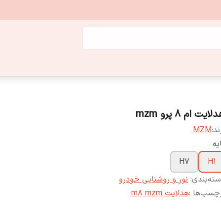
لایت ام 8 پرو mzm
ند:
MZM
یه
H7
H1
ته‌بندی
:
نور و روشنایی خودرو
چسب‌ها :
هدلایت m8 mzm