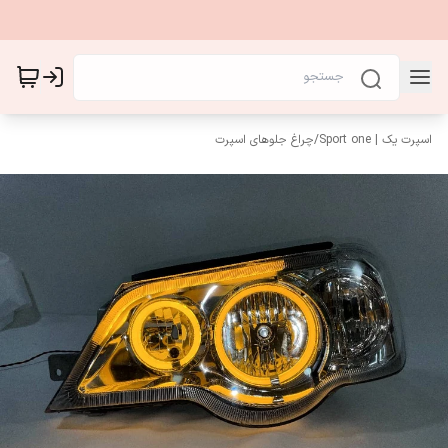
اسپرت یک | Sport one
/
چراغ جلوهای اسپرت