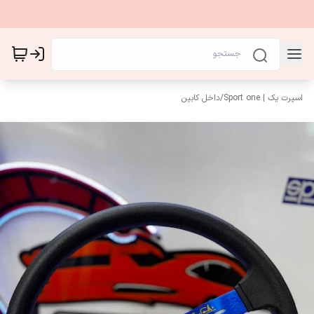
اسپرت یک | Sport one
/
داخل کابین