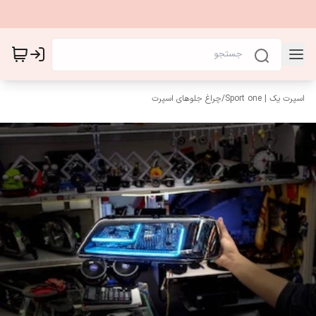
اسپرت یک | Sport one
/
چراغ جلوهای اسپرت