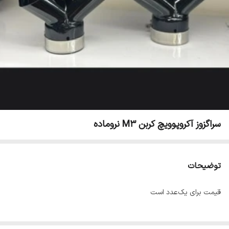
سراگزوز آکروپوویچ کربن M3 نروماده
توضیحات
قیمت برای یک‌عدد است