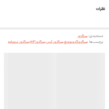
نظرات
دسته‌بندی
:
سراگزوز
برچسب‌ها :
سراگزوزآکروپوویچ
،
سراگزوز کربن
،
سراگزوزm3
،
سراگزوز نروماده