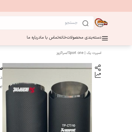
دسته‌بندی محصولات
خانه
تماس با ما
درباره ما
اسپرت یک | Sport one
/
سراگزوز
س
دس
بر