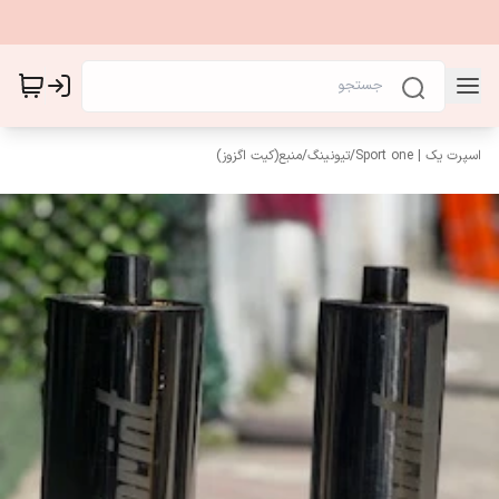
اسپرت یک | Sport one
/
تیونینگ
/
منبع(کیت اگزوز)