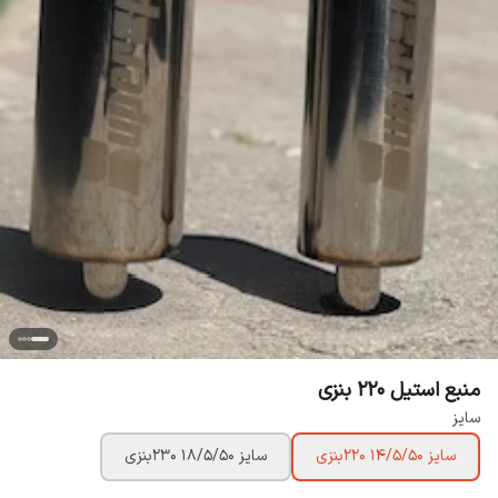
منبع استیل 220 بنزی
سایز
سایز 14/5/50 220بنزی
سایز 18/5/50 230بنزی