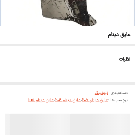
عایق دینام
نظرات
دسته‌بندی
:
تیونینگ
برچسب‌ها :
عایق دینام 207
،
عایق دینام 206
،
عایق دینام tu5