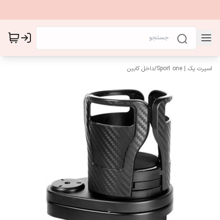
اسپرت یک | Sport one
/
داخل کابین