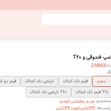
مپ فندوقی و T20
ند:
ZIMMER
نگ
سفید
قرمز تک کنتاک
نارنجی تک کنتاک
قرمز دو ک
T20 قرمز تک کنتاک
T20 نارنجی تک کنتاک
ته‌بندی
:
نور و روشنایی خودرو
چسب‌ها :
144تایی
،
لامپ 144تایی