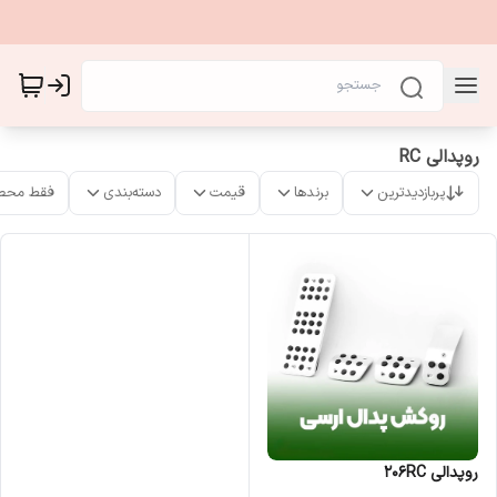
روپدالی RC
پربازدیدترین
برندها
قیمت
دسته‌بندی
فقط محص
روپدالی 206RC