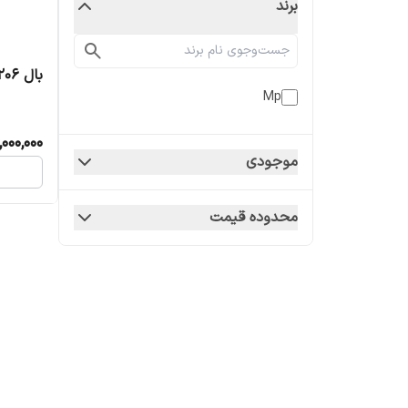
برند
بال 206
Mp
,000,000
موجودی
محدوده قیمت