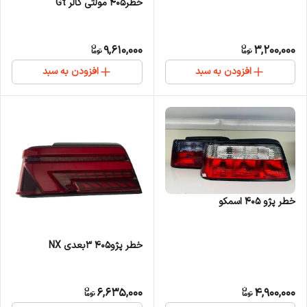
خطر405 مولتی کالر Gt
9,610,000
3,200,000
افزودن به سبد
افزودن به سبد
خطر پژو 405 اسمکو
خطر پژو405 3بعدی NX
6,635,000
4,900,000