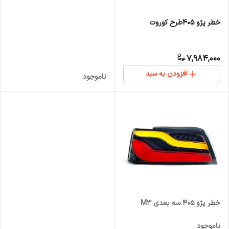
خطر پژو 405طرح کوروت
7,984,000
افزودن به سبد
ناموجود
خطر پژو 405 سه بعدی M3
ناموجود