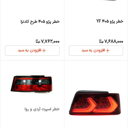
خطر پژو 405 YF
خطر پژو 405 طرح کادنزا
7,762,000
7,688,000
افزودن به سبد
افزودن به سبد
خطر اسپرت آردی و روا