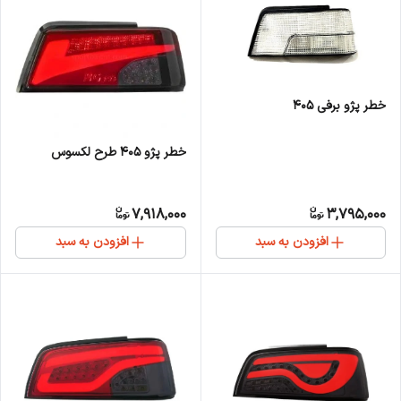
خطر پژو برفی 405
خطر پژو 405 طرح لکسوس
7,918,000
3,795,000
افزودن به سبد
افزودن به سبد