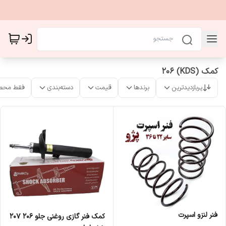
کمک (KDS) 206
پربازدیدترین
برندها
قیمت
دسته‌بندی
فقط محص
فنر لنزو اسپرت
کمک فنر گازی روغنی جلو 206 207